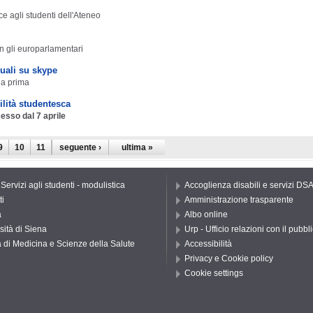
e agli studenti dell'Ateneo
on gli europarlamentari
duali su skype
na prima
lità studentesca
esso dal 7 aprile
9
10
11
seguente ›
ultima »
 Servizi agli studenti - modulistica
Accoglienza disabili e servizi DS
ti
Amministrazione trasparente
a
Albo online
sità di Siena
Urp - Ufficio relazioni con il pubbl
 di Medicina e Scienze della Salute
Accessibilità
Privacy e Cookie policy
Cookie settings