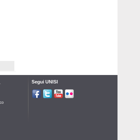
Segui UNISI
A
ico