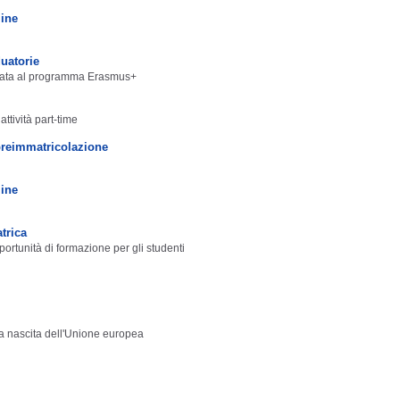
line
uatorie
dicata al programma Erasmus+
ttività part-time
 preimmatricolazione
line
trica
ortunità di formazione per gli studenti
 la nascita dell'Unione europea