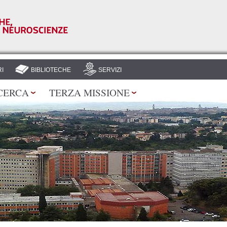
Salta al
contenuto
principale
I
BIBLIOTECHE
SERVIZI
CERCA
TERZA MISSIONE