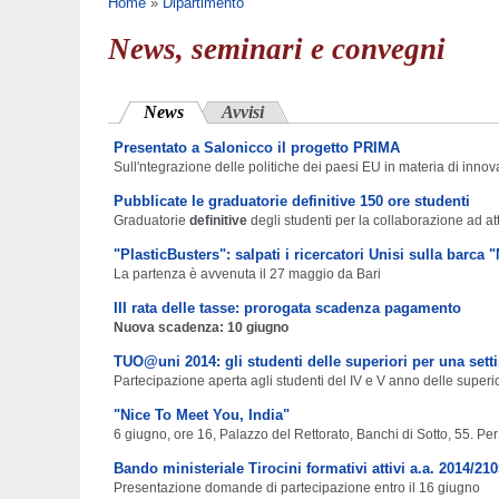
Tu sei qui
Home
»
Dipartimento
News, seminari e convegni
News
(scheda attiva)
Avvisi
Presentato a Salonicco il progetto PRIMA
Sull'ntegrazione delle politiche dei paesi EU in materia di innov
Pubblicate le graduatorie definitive 150 ore studenti
Graduatorie
definitive
degli studenti per la collaborazione ad att
"PlasticBusters": salpati i ricercatori Unisi sulla barca 
La partenza è avvenuta il 27 maggio da Bari
III rata delle tasse: prorogata scadenza pagamento
Nuova scadenza: 10 giugno
TUO@uni 2014: gli studenti delle superiori per una set
Partecipazione aperta agli studenti del IV e V anno delle superior
"Nice To Meet You, India"
6 giugno, ore 16, Palazzo del Rettorato, Banchi di Sotto, 55. Per
Bando ministeriale Tirocini formativi attivi a.a. 2014/21
Presentazione domande di partecipazione entro il 16 giugno