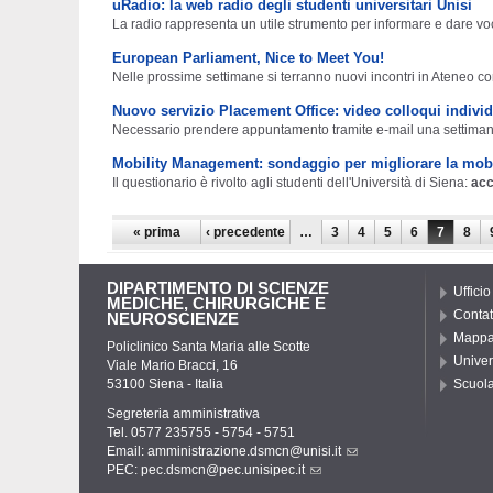
uRadio: la web radio degli studenti universitari Unisi
La radio rappresenta un utile strumento per informare e dare voc
European Parliament, Nice to Meet You!
Nelle prossime settimane si terranno nuovi incontri in Ateneo c
Nuovo servizio Placement Office: video colloqui indivi
Necessario prendere appuntamento tramite e-mail una settima
Mobility Management: sondaggio per migliorare la mobi
Il questionario è rivolto agli studenti dell'Università di Siena:
acc
Pagine
« prima
‹ precedente
…
3
4
5
6
7
8
DIPARTIMENTO DI SCIENZE
Ufficio
MEDICHE, CHIRURGICHE E
Contat
NEUROSCIENZE
Mapp
Policlinico Santa Maria alle Scotte
Univer
Viale Mario Bracci, 16
53100 Siena - Italia
Scuola
Segreteria amministrativa
Tel. 0577 235755 - 5754 - 5751
Email:
amministrazione.dsmcn@unisi.it
PEC:
pec.dsmcn@pec.unisipec.it