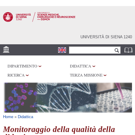
Salta al
contenuto
principale
UNIVERSITÀ DI SIENA 1240
Form di ricerca
Cerca
SEDE
DIPARTIMENTO
DIDATTICA
CENTRI DI RICERCA
RICERCA
TERZA MISSIONE
LABORATORI
BIBLIOTECHE
SERVIZI
Tu sei qui
Home
»
Didattica
Monitoraggio della qualità della