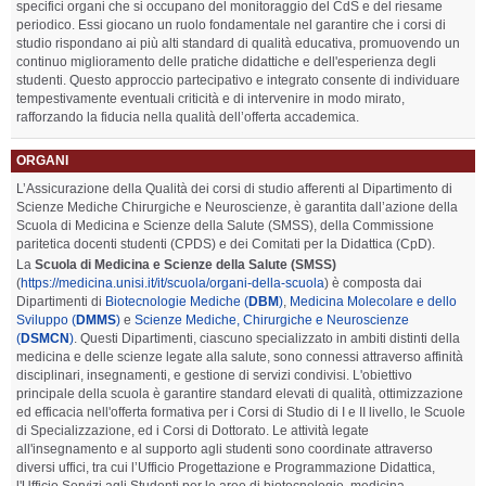
specifici organi che si occupano del monitoraggio del CdS e del riesame
periodico. Essi giocano un ruolo fondamentale nel garantire che i corsi di
studio rispondano ai più alti standard di qualità educativa, promuovendo un
continuo miglioramento delle pratiche didattiche e dell'esperienza degli
studenti. Questo approccio partecipativo e integrato consente di individuare
tempestivamente eventuali criticità e di intervenire in modo mirato,
rafforzando la fiducia nella qualità dell’offerta accademica.
ORGANI
L’Assicurazione della Qualità dei corsi di studio afferenti al Dipartimento di
Scienze Mediche Chirurgiche e Neuroscienze, è garantita dall’azione della
Scuola di Medicina e Scienze della Salute (SMSS), della Commissione
paritetica docenti studenti (CPDS) e dei Comitati per la Didattica (CpD).
La
Scuola di Medicina e Scienze della Salute (SMSS)
(
https://medicina.unisi.it/it/scuola/organi-della-scuola
) è composta dai
Dipartimenti di
Biotecnologie Mediche (
DBM
)
,
Medicina Molecolare e dello
Sviluppo (
DMMS
)
e
Scienze Mediche, Chirurgiche e Neuroscienze
(
DSMCN
)
. Questi Dipartimenti, ciascuno specializzato in ambiti distinti della
medicina e delle scienze legate alla salute, sono connessi attraverso affinità
disciplinari, insegnamenti, e gestione di servizi condivisi. L'obiettivo
principale della scuola è garantire standard elevati di qualità, ottimizzazione
ed efficacia nell'offerta formativa per i Corsi di Studio di I e II livello, le Scuole
di Specializzazione, ed i Corsi di Dottorato. Le attività legate
all'insegnamento e al supporto agli studenti sono coordinate attraverso
diversi uffici, tra cui l’Ufficio Progettazione e Programmazione Didattica,