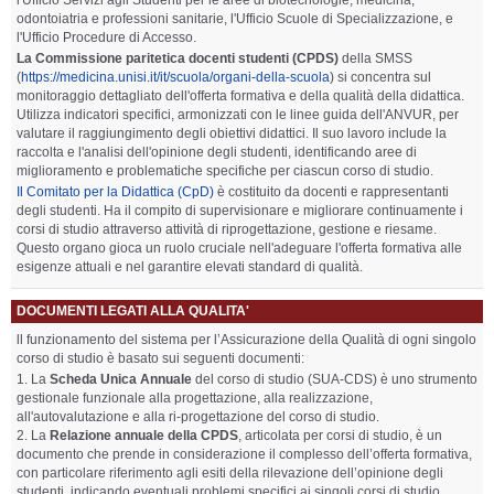
l'Ufficio Servizi agli Studenti per le aree di biotecnologie, medicina,
odontoiatria e professioni sanitarie, l'Ufficio Scuole di Specializzazione, e
l'Ufficio Procedure di Accesso.
La Commissione paritetica docenti studenti (CPDS)
della SMSS
(
https://medicina.unisi.it/it/scuola/organi-della-scuola
) si concentra sul
monitoraggio dettagliato dell'offerta formativa e della qualità della didattica.
Utilizza indicatori specifici, armonizzati con le linee guida dell'ANVUR, per
valutare il raggiungimento degli obiettivi didattici. Il suo lavoro include la
raccolta e l'analisi dell'opinione degli studenti, identificando aree di
miglioramento e problematiche specifiche per ciascun corso di studio.
Il Comitato per la Didattica (CpD)
è costituito da docenti e rappresentanti
degli studenti. Ha il compito di supervisionare e migliorare continuamente i
corsi di studio attraverso attività di riprogettazione, gestione e riesame.
Questo organo gioca un ruolo cruciale nell'adeguare l'offerta formativa alle
esigenze attuali e nel garantire elevati standard di qualità.
DOCUMENTI LEGATI ALLA QUALITA'
ll funzionamento del sistema per l’Assicurazione della Qualità di ogni singolo
corso di studio è basato sui seguenti documenti:
La
Scheda Unica Annuale
del corso di studio (SUA-CDS) è uno strumento
gestionale funzionale alla progettazione, alla realizzazione,
all'autovalutazione e alla ri-progettazione del corso di studio.
La
Relazione annuale della CPDS
, articolata per corsi di studio, è un
documento che prende in considerazione il complesso dell’offerta formativa,
con particolare riferimento agli esiti della rilevazione dell’opinione degli
studenti, indicando eventuali problemi specifici ai singoli corsi di studio