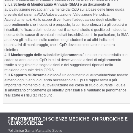
La
Scheda di Monitoraggio Annuale (SMA)
è un documento di
autovalutazione redatto annualmente dal CpD sulla base delle linee guida
previste dal sistema AVA (Autovalutazione, Valutazione Periodica,
Accreditamento). Ha lo scopo di verificare l’adeguatezza degli obiettivi di
apprendimento che il corso si è proposto, la corrispondenza tra gli obiettivi e
i risultati, l’efficacia del modo con cui il corso di studio è gestito ed include la
ricerca delle cause di eventuali risultati insoddisfacenti. In particolare, la SMA
analizza gli indicatori sulle carriere degli studenti e ad altri indicatori
quantitativi di monitoraggio, che il CpD deve commentare in maniera
sintetica.
Il
Monitoraggio delle azioni di miglioramento
è un documento redatto con
cadenza annuale dal CpD in cui si descrivono le azioni di miglioramento
svolte a seguito delle segnalazioni e dei suggerimenti riportati nella
relazione annuale della CPDS.
Il
Rapporto di Riesame ciclico
è un documento di autovalutazione redatto
almeno ogni 5 anni o quando necessario dal CpD e rappresenta il più
importante momento di autovalutazione del corso di studio, durante il quale
si analizzano criticamente gli obiettivi prefissati e si valutano le performance
realizzate e i risultati raggiunti.
DIPARTIMENTO DI SCIENZE MEDICHE, CHIRURGICHE E
NEUROSCIENZE
Policlinico Santa Maria alle Scotte