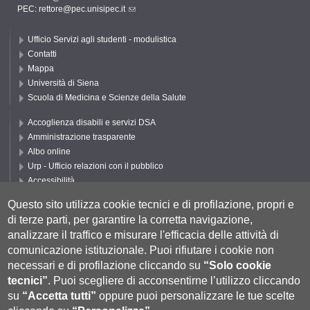
PEC: rettore@pec.unisipec.it
Ufficio Servizi agli studenti - modulistica
Contatti
Mappa
Università di Siena
Scuola di Medicina e Scienze della Salute
Accoglienza disabili e servizi DSA
Amministrazione trasparente
Albo online
Urp - Ufficio relazioni con il pubblico
Accessibilità
Privacy e Cookie policy
Questo sito utilizza cookie tecnici e di profilazione, propri e
Cookie settings
di terze parti, per garantire la corretta navigazione,
Segui UNISI
analizzare il traffico e misurare l'efficacia delle attività di
comunicazione istituzionale.
Puoi rifiutare i cookie non
necessari e di profilazione cliccando su
“Solo cookie
tecnici”
.
Puoi scegliere di acconsentirne l’utilizzo cliccando
su
“Accetta tutti”
oppure puoi personalizzare le tue scelte