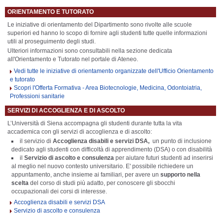
ORIENTAMENTO E TUTORATO
Le iniziative di orientamento del Dipartimento sono rivolte alle scuole
superiori ed hanno lo scopo di fornire agli studenti tutte quelle informazioni
utili al proseguimento degli studi.
Ulteriori informazioni sono consultabili nella sezione dedicata
all'Orientamento e Tutorato nel portale di Ateneo.
Vedi tutte le iniziative di orientamento organizzate dell'Ufficio Orientamento
e tutorato
Scopri l'Offerta Formativa - Area Biotecnologie, Medicina, Odontoiatria,
Professioni sanitarie
SERVIZI DI ACCOGLIENZA E DI ASCOLTO
L’Università di Siena accompagna gli studenti durante tutta la vita
accademica con gli servizi di accoglienza e di ascolto:
il servizio di
Accoglienza disabili e servizi DSA,
un punto di inclusione
dedicato agli studenti con difficoltà di apprendimento (DSA) o con disabilità
i
l
Servizio di ascolto e consulenza
per aiutare futuri studenti ad inserirsi
al meglio nel nuovo contesto universitario.
E' possibile
richiedere un
appuntamento, anche insieme ai familiari, per avere un
supporto nella
scelta
del corso di studi più adatto, per conoscere gli sbocchi
occupazionali dei corsi di interesse.
Accoglienza disabili e servizi DSA
Servizio di ascolto e consulenza