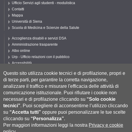
Ufficio Servizi agli studenti - modulistica
Contatti
Mappa
Università di Siena
Scuola di Medicina e Scienze della Salute
Accoglienza disabili e servizi DSA
Amministrazione trasparente
Albo online
Urp - Ufficio relazioni con il pubblico
Accessibilità
Privacy e Cookie policy
Questo sito utilizza cookie tecnici e di profilazione, propri e
Cookie settings
di terze parti, per garantire la corretta navigazione,
Segui UNISI
analizzare il traffico e misurare l'efficacia delle attività di
comunicazione istituzionale.
Puoi rifiutare i cookie non
necessari e di profilazione cliccando su
“Solo cookie
tecnici”
.
Puoi scegliere di acconsentirne l’utilizzo cliccando
su
“Accetta tutti”
oppure puoi personalizzare le tue scelte
cliccando su
“Personalizza”
.
Per maggiori informazioni leggi la nostra
Privacy e cookie
policy