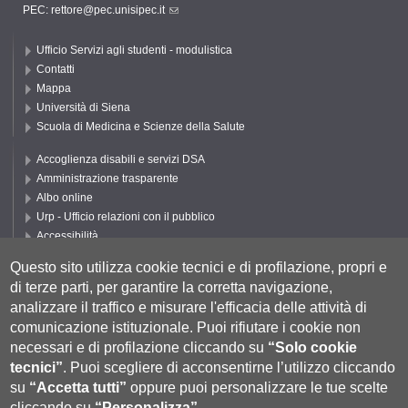
PEC: rettore@pec.unisipec.it
Ufficio Servizi agli studenti - modulistica
Contatti
Mappa
Università di Siena
Scuola di Medicina e Scienze della Salute
Accoglienza disabili e servizi DSA
Amministrazione trasparente
Albo online
Urp - Ufficio relazioni con il pubblico
Accessibilità
Privacy e Cookie policy
Questo sito utilizza cookie tecnici e di profilazione, propri e
Cookie settings
di terze parti, per garantire la corretta navigazione,
Segui UNISI
analizzare il traffico e misurare l'efficacia delle attività di
comunicazione istituzionale.
Puoi rifiutare i cookie non
necessari e di profilazione cliccando su
“Solo cookie
tecnici”
.
Puoi scegliere di acconsentirne l’utilizzo cliccando
su
“Accetta tutti”
oppure puoi personalizzare le tue scelte
cliccando su
“Personalizza”
.