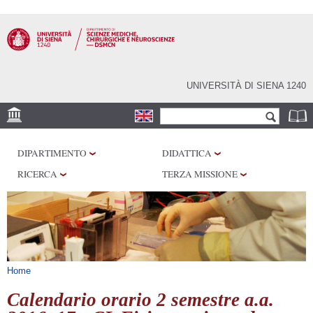
Salta al
contenuto
principale
UNIVERSITÀ DI SIENA 1240
Form di ricerca
Cerca
SEDE
DIPARTIMENTO
DIDATTICA
CENTRI DI RICERCA
RICERCA
TERZA MISSIONE
LABORATORI
BIBLIOTECHE
SERVIZI
Tu sei qui
Home
Calendario orario 2 semestre a.a.