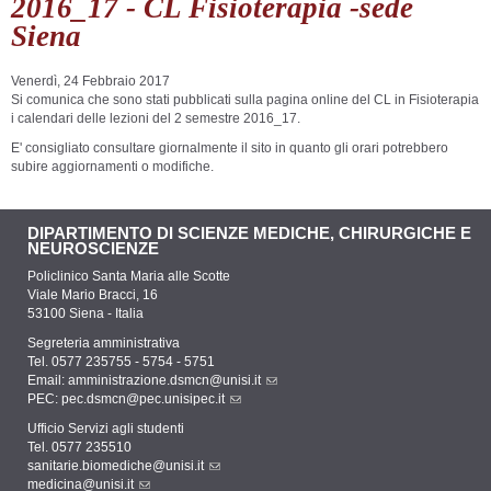
2016_17 - CL Fisioterapia -sede
Siena
Venerdì, 24 Febbraio 2017
Si comunica che sono stati pubblicati sulla pagina online del CL in Fisioterapia
i calendari delle lezioni del 2 semestre 2016_17.
E' consigliato consultare giornalmente il sito in quanto gli orari potrebbero
subire aggiornamenti o modifiche.
DIPARTIMENTO DI SCIENZE MEDICHE, CHIRURGICHE E
NEUROSCIENZE
Policlinico Santa Maria alle Scotte
Viale Mario Bracci, 16
53100 Siena - Italia
Segreteria amministrativa
Tel. 0577 235755 - 5754 - 5751
Email:
amministrazione.dsmcn@unisi.it
PEC:
pec.dsmcn@pec.unisipec.it
Ufficio Servizi agli studenti
Tel. 0577 235510
sanitarie.biomediche@unisi.it
medicina@unisi.it