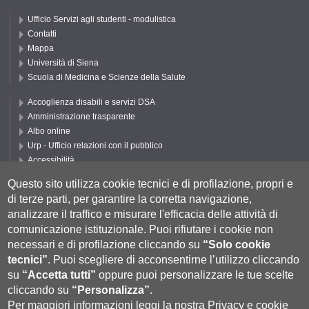
Ufficio Servizi agli studenti - modulistica
Contatti
Mappa
Università di Siena
Scuola di Medicina e Scienze della Salute
Accoglienza disabili e servizi DSA
Amministrazione trasparente
Albo online
Urp - Ufficio relazioni con il pubblico
Accessibilità
Privacy e Cookie policy
Questo sito utilizza cookie tecnici e di profilazione, propri e
Cookie settings
di terze parti, per garantire la corretta navigazione,
Segui UNISI
analizzare il traffico e misurare l'efficacia delle attività di
comunicazione istituzionale.
Puoi rifiutare i cookie non
necessari e di profilazione cliccando su
“Solo cookie
tecnici”
.
Puoi scegliere di acconsentirne l’utilizzo cliccando
su
“Accetta tutti”
oppure puoi personalizzare le tue scelte
cliccando su
“Personalizza”
.
Per maggiori informazioni leggi la nostra
Privacy e cookie