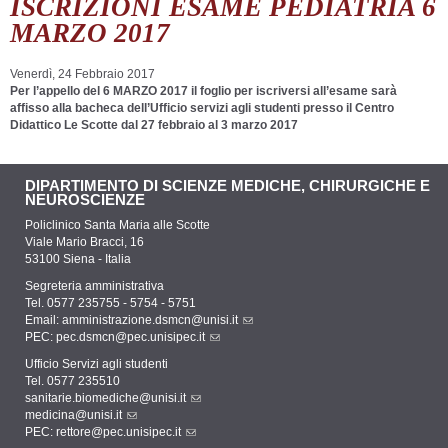
ISCRIZIONI ESAME PEDIATRIA 6
MARZO 2017
Venerdì, 24 Febbraio 2017
Per l’appello del 6 MARZO 2017 il foglio per iscriversi all’esame sarà
affisso alla bacheca dell’Ufficio servizi agli studenti presso il Centro
Didattico Le Scotte dal 27 febbraio al 3 marzo 2017
DIPARTIMENTO DI SCIENZE MEDICHE, CHIRURGICHE E
NEUROSCIENZE
Policlinico Santa Maria alle Scotte
Viale Mario Bracci, 16
53100 Siena - Italia
Segreteria amministrativa
Tel. 0577 235755 - 5754 - 5751
Email:
amministrazione.dsmcn@unisi.it
PEC:
pec.dsmcn@pec.unisipec.it
Ufficio Servizi agli studenti
Tel. 0577 235510
sanitarie.biomediche@unisi.it
medicina@unisi.it
PEC: rettore@pec.unisipec.it