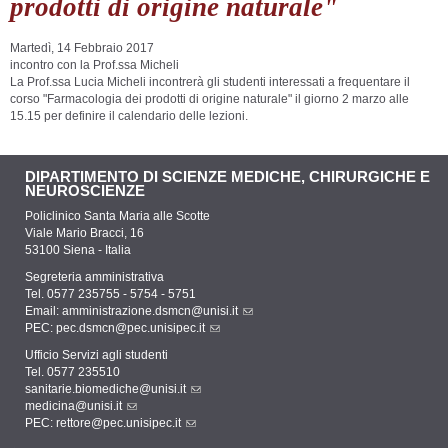
prodotti di origine naturale"
Martedì, 14 Febbraio 2017
incontro con la Prof.ssa Micheli
La Prof.ssa Lucia Micheli incontrerà gli studenti interessati a frequentare il
corso "Farmacologia dei prodotti di origine naturale" il giorno 2 marzo alle
15.15 per definire il calendario delle lezioni.
DIPARTIMENTO DI SCIENZE MEDICHE, CHIRURGICHE E
NEUROSCIENZE
Policlinico Santa Maria alle Scotte
Viale Mario Bracci, 16
53100 Siena - Italia
Segreteria amministrativa
Tel. 0577 235755 - 5754 - 5751
Email:
amministrazione.dsmcn@unisi.it
PEC:
pec.dsmcn@pec.unisipec.it
Ufficio Servizi agli studenti
Tel. 0577 235510
sanitarie.biomediche@unisi.it
medicina@unisi.it
PEC: rettore@pec.unisipec.it