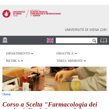
Salta al
contenuto
principale
UNIVERSITÀ DI SIENA 1240
Form di ricerca
Cerca
SEDE
DIPARTIMENTO
DIDATTICA
CENTRI DI RICERCA
RICERCA
TERZA MISSIONE
LABORATORI
BIBLIOTECHE
SERVIZI
Tu sei qui
Home
Corso a Scelta "Farmacologia dei