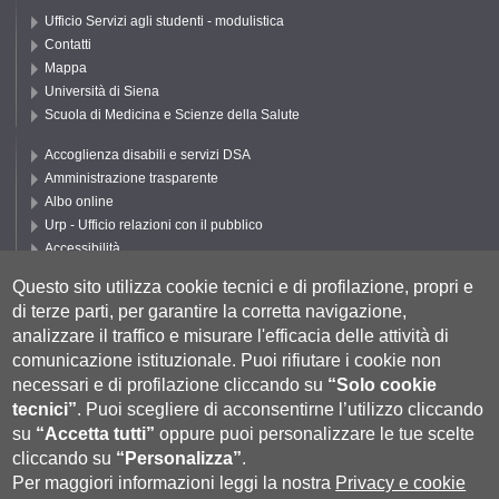
Ufficio Servizi agli studenti - modulistica
Contatti
Mappa
Università di Siena
Scuola di Medicina e Scienze della Salute
Accoglienza disabili e servizi DSA
Amministrazione trasparente
Albo online
Urp - Ufficio relazioni con il pubblico
Accessibilità
Privacy e Cookie policy
Questo sito utilizza cookie tecnici e di profilazione, propri e
Cookie settings
di terze parti, per garantire la corretta navigazione,
Segui UNISI
analizzare il traffico e misurare l'efficacia delle attività di
comunicazione istituzionale.
Puoi rifiutare i cookie non
necessari e di profilazione cliccando su
“Solo cookie
tecnici”
.
Puoi scegliere di acconsentirne l’utilizzo cliccando
su
“Accetta tutti”
oppure puoi personalizzare le tue scelte
cliccando su
“Personalizza”
.
Per maggiori informazioni leggi la nostra
Privacy e cookie