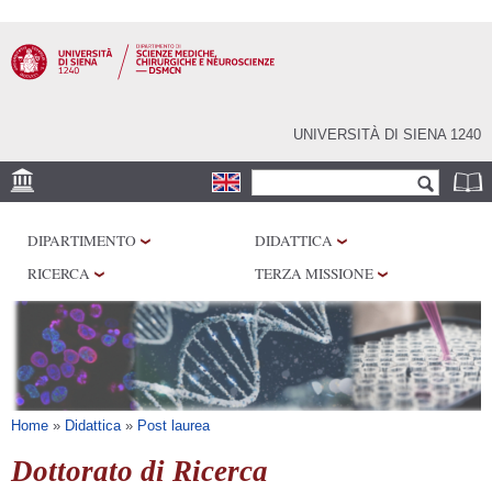
Salta al
contenuto
principale
UNIVERSITÀ DI SIENA 1240
Form di ricerca
Cerca
SEDE
DIPARTIMENTO
DIDATTICA
CENTRI DI RICERCA
RICERCA
TERZA MISSIONE
LABORATORI
BIBLIOTECHE
SERVIZI
Tu sei qui
Home
»
Didattica
»
Post laurea
Dottorato di Ricerca