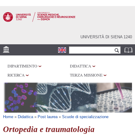
Salta al
contenuto
principale
UNIVERSITÀ DI SIENA 1240
Form di ricerca
Cerca
SEDE
DIPARTIMENTO
DIDATTICA
CENTRI DI RICERCA
RICERCA
TERZA MISSIONE
LABORATORI
BIBLIOTECHE
SERVIZI
Tu sei qui
Home
»
Didattica
»
Post laurea
»
Scuole di specializzazione
Ortopedia e traumatologia