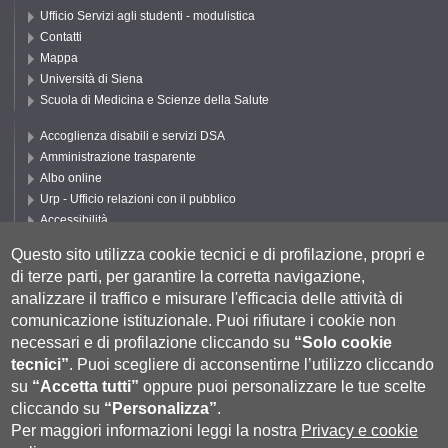
Ufficio Servizi agli studenti - modulistica
Contatti
Mappa
Università di Siena
Scuola di Medicina e Scienze della Salute
Accoglienza disabili e servizi DSA
Amministrazione trasparente
Albo online
Urp - Ufficio relazioni con il pubblico
Accessibilità
Privacy e Cookie policy
Questo sito utilizza cookie tecnici e di profilazione, propri e
Cookie settings
di terze parti, per garantire la corretta navigazione,
Segui UNISI
analizzare il traffico e misurare l'efficacia delle attività di
comunicazione istituzionale.
Puoi rifiutare i cookie non
necessari e di profilazione cliccando su
“Solo cookie
tecnici”
.
Puoi scegliere di acconsentirne l’utilizzo cliccando
su
“Accetta tutti”
oppure puoi personalizzare le tue scelte
cliccando su
“Personalizza”
.
Per maggiori informazioni leggi la nostra
Privacy e cookie