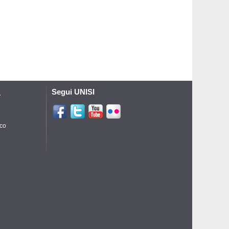
Segui UNISI
A
ico