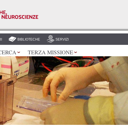
Salta al
contenuto
principale
I
BIBLIOTECHE
SERVIZI
CERCA
TERZA MISSIONE