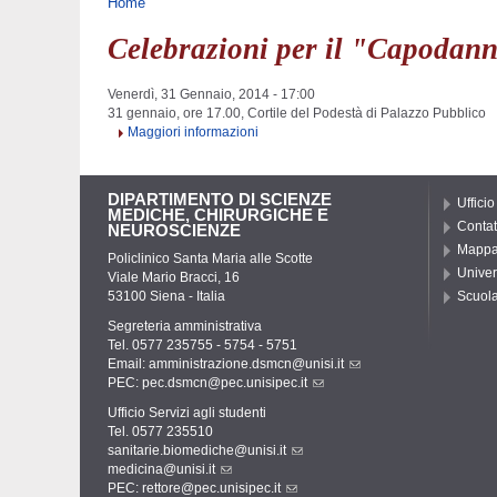
Tu sei qui
Home
Celebrazioni per il "Capodann
Venerdì, 31 Gennaio, 2014 - 17:00
31 gennaio, ore 17.00, Cortile del Podestà di Palazzo Pubblico
Maggiori informazioni
DIPARTIMENTO DI SCIENZE
Ufficio
MEDICHE, CHIRURGICHE E
Contat
NEUROSCIENZE
Mapp
Policlinico Santa Maria alle Scotte
Univer
Viale Mario Bracci, 16
53100 Siena - Italia
Scuola
Segreteria amministrativa
Tel. 0577 235755 - 5754 - 5751
Email:
amministrazione.dsmcn@unisi.it
PEC:
pec.dsmcn@pec.unisipec.it
Ufficio Servizi agli studenti
Tel. 0577 235510
sanitarie.biomediche@unisi.it
medicina@unisi.it
PEC: rettore@pec.unisipec.it