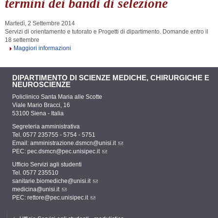
termini dei bandi di selezione
Martedì, 2 Settembre 2014
Servizi di orientamento e tutorato e Progetti di dipartimento. Domande entro il
18 settembre
Maggiori informazioni
DIPARTIMENTO DI SCIENZE MEDICHE, CHIRURGICHE E
NEUROSCIENZE
Policlinico Santa Maria alle Scotte
Viale Mario Bracci, 16
53100 Siena - Italia
Segreteria amministrativa
Tel. 0577 235755 - 5754 - 5751
Email:
amministrazione.dsmcn@unisi.it
PEC:
pec.dsmcn@pec.unisipec.it
Ufficio Servizi agli studenti
Tel. 0577 235510
sanitarie.biomediche@unisi.it
medicina@unisi.it
PEC: rettore@pec.unisipec.it