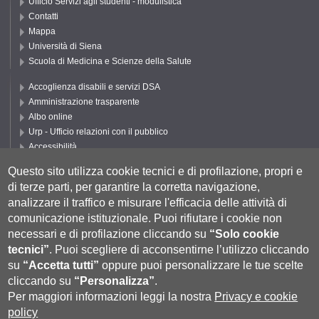
Ufficio Servizi agli studenti - modulistica
Contatti
Mappa
Università di Siena
Scuola di Medicina e Scienze della Salute
Accoglienza disabili e servizi DSA
Amministrazione trasparente
Albo online
Urp - Ufficio relazioni con il pubblico
Accessibilità
Privacy e Cookie policy
Questo sito utilizza cookie tecnici e di profilazione, propri e
Cookie settings
di terze parti, per garantire la corretta navigazione,
Segui UNISI
analizzare il traffico e misurare l'efficacia delle attività di
comunicazione istituzionale.
Puoi rifiutare i cookie non
necessari e di profilazione cliccando su
“Solo cookie
tecnici”
.
Puoi scegliere di acconsentirne l’utilizzo cliccando
su
“Accetta tutti”
oppure puoi personalizzare le tue scelte
cliccando su
“Personalizza”
.
Per maggiori informazioni leggi la nostra
Privacy e cookie
policy