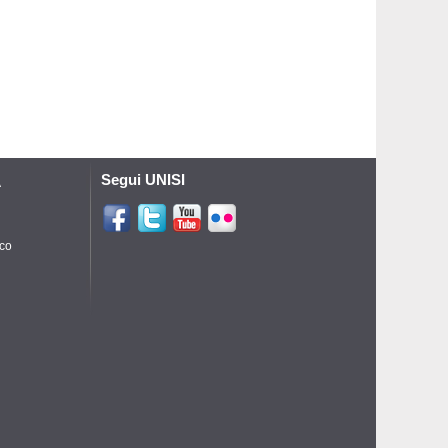
Segui UNISI
A
ico