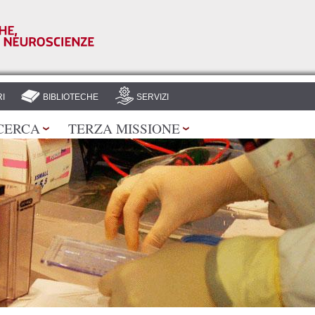
Salta al
contenuto
principale
I
BIBLIOTECHE
SERVIZI
CERCA
TERZA MISSIONE