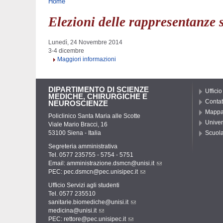
Tu sei qui
Home
Elezioni delle rappresentanze 
Lunedì, 24 Novembre 2014
3-4 dicembre
Maggiori informazioni
DIPARTIMENTO DI SCIENZE
Ufficio
MEDICHE, CHIRURGICHE E
Contat
NEUROSCIENZE
Mapp
Policlinico Santa Maria alle Scotte
Univer
Viale Mario Bracci, 16
53100 Siena - Italia
Scuola
Segreteria amministrativa
Tel. 0577 235755 - 5754 - 5751
Email:
amministrazione.dsmcn@unisi.it
PEC:
pec.dsmcn@pec.unisipec.it
Ufficio Servizi agli studenti
Tel. 0577 235510
sanitarie.biomediche@unisi.it
medicina@unisi.it
PEC: rettore@pec.unisipec.it