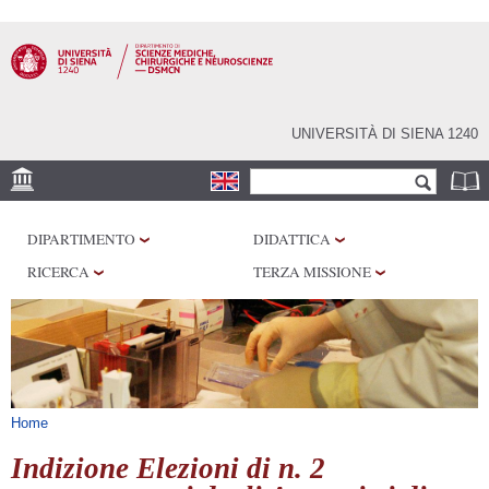
Salta al
contenuto
principale
UNIVERSITÀ DI SIENA 1240
Form di ricerca
Cerca
SEDE
DIPARTIMENTO
DIDATTICA
CENTRI DI RICERCA
RICERCA
TERZA MISSIONE
LABORATORI
BIBLIOTECHE
SERVIZI
Tu sei qui
Home
Indizione Elezioni di n. 2