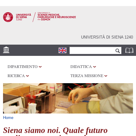
Salta al
contenuto
principale
UNIVERSITÀ DI SIENA 1240
Form di ricerca
Cerca
SEDE
DIPARTIMENTO
DIDATTICA
CENTRI DI RICERCA
RICERCA
TERZA MISSIONE
LABORATORI
BIBLIOTECHE
SERVIZI
Tu sei qui
Home
Siena siamo noi. Quale futuro