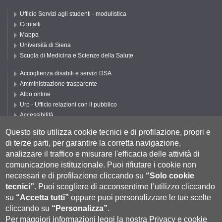
Ufficio Servizi agli studenti - modulistica
Contatti
Mappa
Università di Siena
Scuola di Medicina e Scienze della Salute
Accoglienza disabili e servizi DSA
Amministrazione trasparente
Albo online
Urp - Ufficio relazioni con il pubblico
Accessibilità
Privacy e Cookie policy
Questo sito utilizza cookie tecnici e di profilazione, propri e
Cookie settings
di terze parti, per garantire la corretta navigazione,
Segui UNISI
analizzare il traffico e misurare l'efficacia delle attività di
comunicazione istituzionale.
Puoi rifiutare i cookie non
necessari e di profilazione cliccando su
“Solo cookie
tecnici”
.
Puoi scegliere di acconsentirne l’utilizzo cliccando
su
“Accetta tutti”
oppure puoi personalizzare le tue scelte
cliccando su
“Personalizza”
.
Per maggiori informazioni leggi la nostra
Privacy e cookie