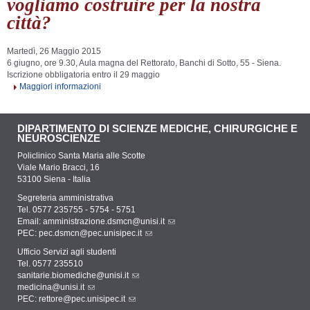
vogliamo costruire per la nostra
città?
Martedì, 26 Maggio 2015
6 giugno, ore 9.30, Aula magna del Rettorato, Banchi di Sotto, 55 - Siena.
Iscrizione obbligatoria entro il 29 maggio
Maggiori informazioni
DIPARTIMENTO DI SCIENZE MEDICHE, CHIRURGICHE E
NEUROSCIENZE
Policlinico Santa Maria alle Scotte
Viale Mario Bracci, 16
53100 Siena - Italia
Segreteria amministrativa
Tel. 0577 235755 - 5754 - 5751
Email:
amministrazione.dsmcn@unisi.it
PEC:
pec.dsmcn@pec.unisipec.it
Ufficio Servizi agli studenti
Tel. 0577 235510
sanitarie.biomediche@unisi.it
medicina@unisi.it
PEC: rettore@pec.unisipec.it